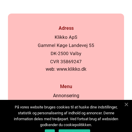
Adress
web:
www.klikko.dk
Menu
Annonsering
Om oss
På vores website bruges cookies til at huske dine indstillinger,
Cookies
statistik og personalisering af indhold og annoncer. Denne
information deles med tredjepart. Ved fortsat brug af websiden
Kontakta oss
godkender du cookiepolitikken.
Sitemap