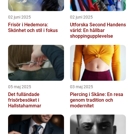
02 juni 2025
02 juni 2025
Frisör i Hedemora:
Utforska Second Handens
Skönhet och stil i fokus
värld: En hållbar
shoppingupplevelse
05 maj 2025
03 maj 2025
Det fulländade
Piercing i Skåne: En resa
frisörbesöket i
genom tradition och
Hallstahammar
modernitet