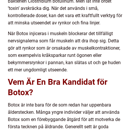
bakterien Clostridium botulinum. Men låt inte ordet
’toxin’ avskräcka dig. När det används i små,
kontrollerade doser, kan det vara ett kraftfullt verktyg för
att minska utseendet av rynkor och fina linjer.
När Botox injiceras i muskeln blockerar det tillfälligt
nervsignalerna som får muskeln att dra ihop sig. Detta
gör att rynkor som är orsakade av muskelkontraktioner,
som exempelvis kråksparkar runt ögonen eller
bekymmersrynkor i pannan, kan slätas ut och ge huden
ett mer ungdomligt utseende.
Vem Är En Bra Kandidat för
Botox?
Botox är inte bara för de som redan har uppenbara
ålderstecken. Många yngre individer väljer att använda
Botox som en förebyggande åtgärd för att motverka de
första tecknen på åldrande. Generellt sett är goda