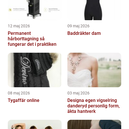
12 maj 2026
09 maj 2026
Permanent
Baddräkter dam
hårborttagning så
fungerar det i praktiken
08 maj 2026
03 maj 2026
Tygaffär online
Designa egen vigselring
danderyd personlig form,
äkta hantverk