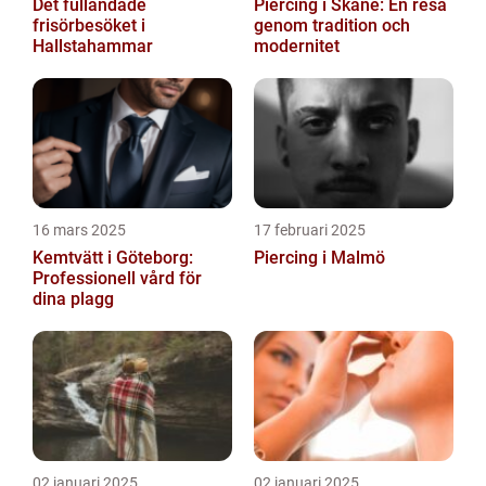
Det fulländade
Piercing i Skåne: En resa
frisörbesöket i
genom tradition och
Hallstahammar
modernitet
16 mars 2025
17 februari 2025
Kemtvätt i Göteborg:
Piercing i Malmö
Professionell vård för
dina plagg
02 januari 2025
02 januari 2025