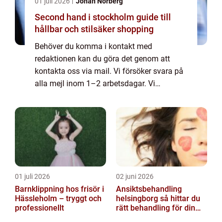
01 juli 2026
Johan Norberg
Second hand i stockholm guide till
hållbar och stilsäker shopping
Behöver du komma i kontakt med
redaktionen kan du göra det genom att
kontakta oss via mail. Vi försöker svara på
alla mejl inom 1–2 arbetsdagar. Vi
välkomnar kritik, beröm och allmänna
kommentarer till innehållet på vår sida.
01 juli 2026
02 juni 2026
Barnklippning hos frisör i
Ansiktsbehandling
Hässleholm – tryggt och
helsingborg så hittar du
professionellt
rätt behandling för din
hud