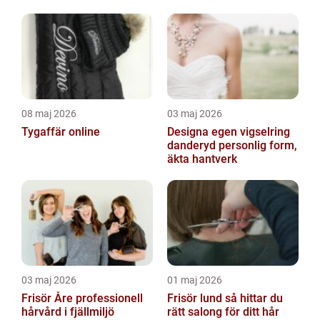
08 maj 2026
03 maj 2026
Tygaffär online
Designa egen vigselring
danderyd personlig form,
äkta hantverk
03 maj 2026
01 maj 2026
Frisör Åre professionell
Frisör lund så hittar du
hårvård i fjällmiljö
rätt salong för ditt hår