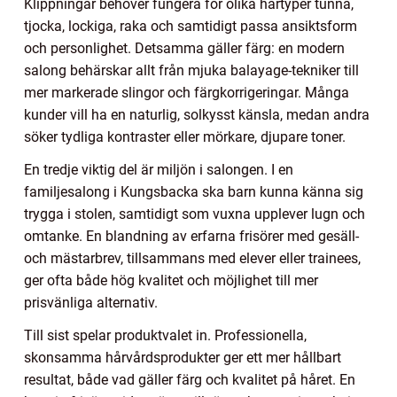
Klippningar behöver fungera för olika hårtyper tunna,
tjocka, lockiga, raka och samtidigt passa ansiktsform
och personlighet. Detsamma gäller färg: en modern
salong behärskar allt från mjuka balayage-tekniker till
mer markerade slingor och färgkorrigeringar. Många
kunder vill ha en naturlig, solkysst känsla, medan andra
söker tydliga kontraster eller mörkare, djupare toner.
En tredje viktig del är miljön i salongen. I en
familjesalong i Kungsbacka ska barn kunna känna sig
trygga i stolen, samtidigt som vuxna upplever lugn och
omtanke. En blandning av erfarna frisörer med gesäll-
och mästarbrev, tillsammans med elever eller trainees,
ger ofta både hög kvalitet och möjlighet till mer
prisvänliga alternativ.
Till sist spelar produktvalet in. Professionella,
skonsamma hårvårdsprodukter ger ett mer hållbart
resultat, både vad gäller färg och kvalitet på håret. En