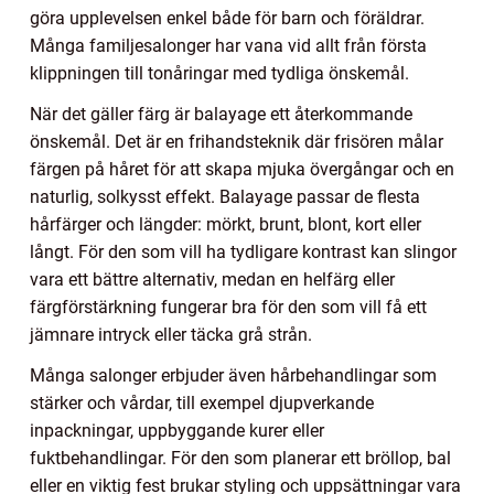
göra upplevelsen enkel både för barn och föräldrar.
Många familjesalonger har vana vid allt från första
klippningen till tonåringar med tydliga önskemål.
När det gäller färg är balayage ett återkommande
önskemål. Det är en frihandsteknik där frisören målar
färgen på håret för att skapa mjuka övergångar och en
naturlig, solkysst effekt. Balayage passar de flesta
hårfärger och längder: mörkt, brunt, blont, kort eller
långt. För den som vill ha tydligare kontrast kan slingor
vara ett bättre alternativ, medan en helfärg eller
färgförstärkning fungerar bra för den som vill få ett
jämnare intryck eller täcka grå strån.
Många salonger erbjuder även hårbehandlingar som
stärker och vårdar, till exempel djupverkande
inpackningar, uppbyggande kurer eller
fuktbehandlingar. För den som planerar ett bröllop, bal
eller en viktig fest brukar styling och uppsättningar vara