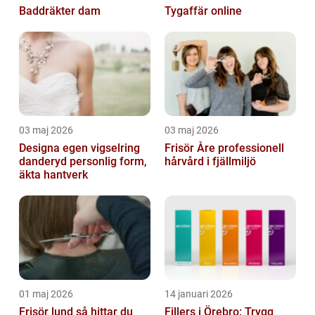
Baddräkter dam
Tygaffär online
03 maj 2026
03 maj 2026
Designa egen vigselring
Frisör Åre professionell
danderyd personlig form,
hårvård i fjällmiljö
äkta hantverk
01 maj 2026
14 januari 2026
Frisör lund så hittar du
Fillers i Örebro: Trygg