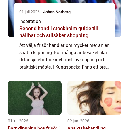
01 juli 2026
Johan Norberg
inspiration
Second hand i stockholm guide till
hållbar och stilsäker shopping
Att välja frisör handlar om mycket mer än en
snabb klippning. För många är besöket lika
delar självförtroendeboost, avkoppling och
praktiskt måste. I Kungsbacka finns ett brett
utbud av salonger, från små, personliga
studios till större familjesalong...
01 juli 2026
02 juni 2026
Barnklippning hos frisör i
Ansiktsbehandling