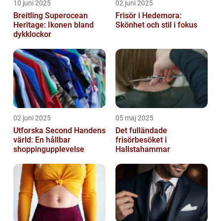
10 juni 2025
02 juni 2025
Breitling Superocean
Frisör i Hedemora:
Heritage: Ikonen bland
Skönhet och stil i fokus
dykklockor
02 juni 2025
05 maj 2025
Utforska Second Handens
Det fulländade
värld: En hållbar
frisörbesöket i
shoppingupplevelse
Hallstahammar