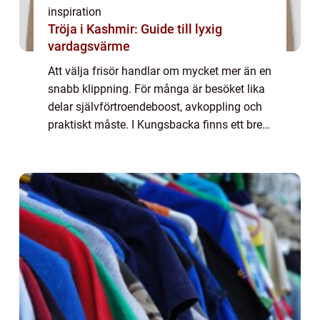
inspiration
Tröja i Kashmir: Guide till lyxig
vardagsvärme
Att välja frisör handlar om mycket mer än en
snabb klippning. För många är besöket lika
delar självförtroendeboost, avkoppling och
praktiskt måste. I Kungsbacka finns ett brett
utbud av salonger, från små, personliga
studios till större familjesalong...