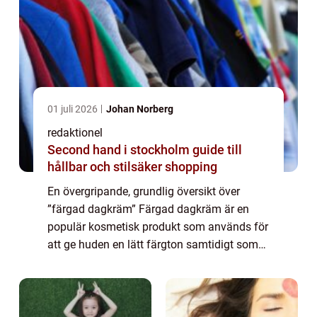
01 juli 2026
Johan Norberg
redaktionel
Second hand i stockholm guide till
hållbar och stilsäker shopping
En övergripande, grundlig översikt över
”färgad dagkräm” Färgad dagkräm är en
populär kosmetisk produkt som används för
att ge huden en lätt färgton samtidigt som
den återfuktar och skyddar mot solens
skadliga strålar. Det är en produkt s...