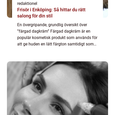
redaktionel
Frisör i Enköping: Så hittar du rätt
salong för din stil
En övergripande, grundlig översikt över
”färgad dagkräm” Färgad dagkräm är en
populär kosmetisk produkt som används för
att ge huden en lätt färgton samtidigt som
den återfuktar och skyddar mot solens
skadliga strålar. Det är en produkt s...