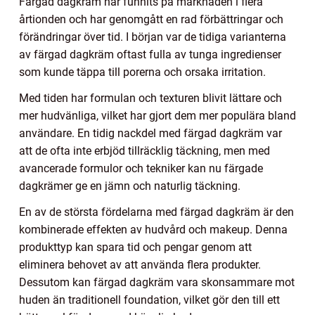
Färgad dagkräm har funnits på marknaden i flera
årtionden och har genomgått en rad förbättringar och
förändringar över tid. I början var de tidiga varianterna
av färgad dagkräm oftast fulla av tunga ingredienser
som kunde täppa till porerna och orsaka irritation.
Med tiden har formulan och texturen blivit lättare och
mer hudvänliga, vilket har gjort dem mer populära bland
användare. En tidig nackdel med färgad dagkräm var
att de ofta inte erbjöd tillräcklig täckning, men med
avancerade formulor och tekniker kan nu färgade
dagkrämer ge en jämn och naturlig täckning.
En av de största fördelarna med färgad dagkräm är den
kombinerade effekten av hudvård och makeup. Denna
produkttyp kan spara tid och pengar genom att
eliminera behovet av att använda flera produkter.
Dessutom kan färgad dagkräm vara skonsammare mot
huden än traditionell foundation, vilket gör den till ett