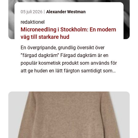
05 juli 2026
Alexander Westman
redaktionel
Microneedling i Stockholm: En modern
väg till starkare hud
En övergripande, grundlig översikt över
”färgad dagkräm” Färgad dagkräm är en
populär kosmetisk produkt som används för
att ge huden en lätt färgton samtidigt som
den återfuktar och skyddar mot solens
skadliga strålar. Det är en produkt s...