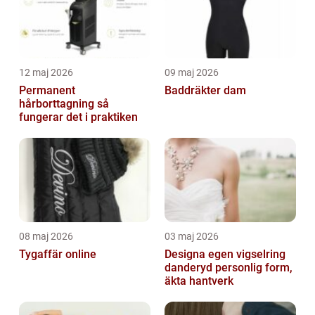
12 maj 2026
09 maj 2026
Permanent
Baddräkter dam
hårborttagning så
fungerar det i praktiken
08 maj 2026
03 maj 2026
Tygaffär online
Designa egen vigselring
danderyd personlig form,
äkta hantverk