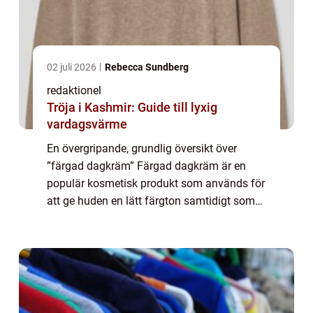
02 juli 2026
Rebecca Sundberg
redaktionel
Tröja i Kashmir: Guide till lyxig
vardagsvärme
En övergripande, grundlig översikt över
”färgad dagkräm” Färgad dagkräm är en
populär kosmetisk produkt som används för
att ge huden en lätt färgton samtidigt som
den återfuktar och skyddar mot solens
skadliga strålar. Det är en produkt s...