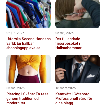
02 juni 2025
05 maj 2025
Utforska Second Handens
Det fulländade
värld: En hållbar
frisörbesöket i
shoppingupplevelse
Hallstahammar
03 maj 2025
16 mars 2025
Piercing i Skåne: En resa
Kemtvätt i Göteborg:
genom tradition och
Professionell vård för
modernitet
dina plagg