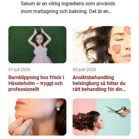
Serum är en viktig ingrediens som används
inom matlagning och bakning. Det är en
flytande restsubstans som uppstår efter
koaguleringen av mjölk vid tillverkningen av
os...
01 juli 2026
02 juni 2026
Barnklippning hos frisör i
Ansiktsbehandling
Hässleholm – tryggt och
helsingborg så hittar du
professionellt
rätt behandling för din
hud