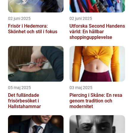
02 juni 2025
02 juni 2025
Frisör i Hedemora:
Utforska Second Handens
Skönhet och stil i fokus
värld: En hållbar
shoppingupplevelse
05 maj 2025
03 maj 2025
Det fulländade
Piercing i Skåne: En resa
frisörbesöket i
genom tradition och
Hallstahammar
modernitet