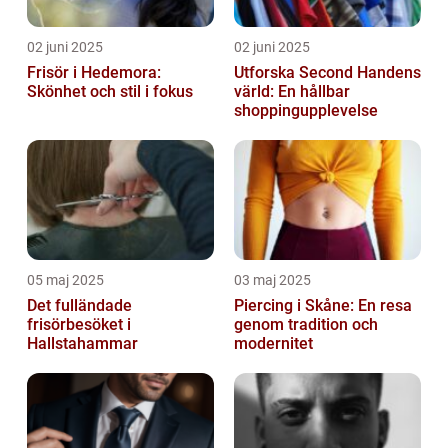
02 juni 2025
02 juni 2025
Frisör i Hedemora:
Utforska Second Handens
Skönhet och stil i fokus
värld: En hållbar
shoppingupplevelse
05 maj 2025
03 maj 2025
Det fulländade
Piercing i Skåne: En resa
frisörbesöket i
genom tradition och
Hallstahammar
modernitet