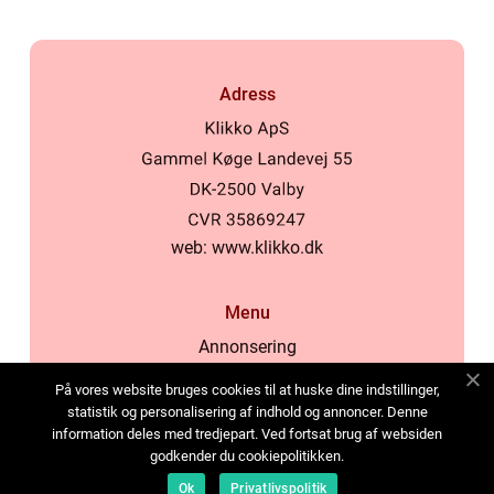
Adress
web:
www.klikko.dk
Menu
Annonsering
Om oss
På vores website bruges cookies til at huske dine indstillinger,
Cookies
statistik og personalisering af indhold og annoncer. Denne
information deles med tredjepart. Ved fortsat brug af websiden
Kontakta oss
godkender du cookiepolitikken.
Sitemap
Ok
Privatlivspolitik