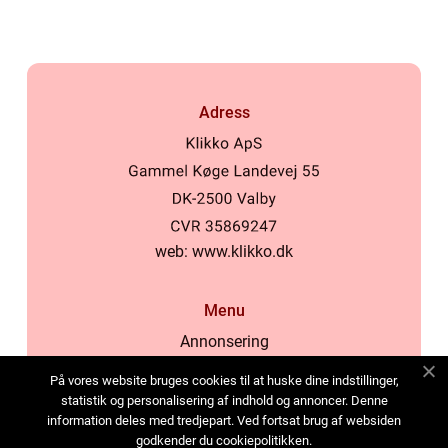
Adress
web:
www.klikko.dk
Menu
Annonsering
Om oss
På vores website bruges cookies til at huske dine indstillinger,
Cookies
statistik og personalisering af indhold og annoncer. Denne
information deles med tredjepart. Ved fortsat brug af websiden
Kontakta oss
godkender du cookiepolitikken.