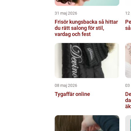
31 maj 2026
12
Frisör kungsbacka så hittar
Pe
du rätt salong för stil,
så
vardag och fest
08 maj 2026
03
Tygaffär online
De
dander
äk