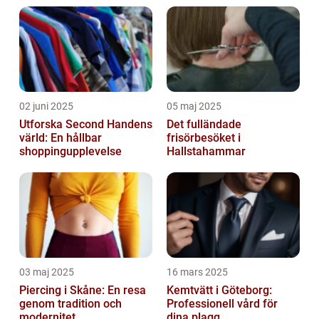
02 juni 2025
05 maj 2025
Utforska Second Handens
Det fulländade
värld: En hållbar
frisörbesöket i
shoppingupplevelse
Hallstahammar
03 maj 2025
16 mars 2025
Piercing i Skåne: En resa
Kemtvätt i Göteborg:
genom tradition och
Professionell vård för
modernitet
dina plagg