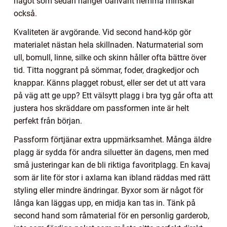
något som sedan hänger oanvänt hemma minskar
också.
Kvaliteten är avgörande. Vid second hand-köp gör
materialet nästan hela skillnaden. Naturmaterial som
ull, bomull, linne, silke och skinn håller ofta bättre över
tid. Titta noggrant på sömmar, foder, dragkedjor och
knappar. Känns plagget robust, eller ser det ut att vara
på väg att ge upp? Ett välsytt plagg i bra tyg går ofta att
justera hos skräddare om passformen inte är helt
perfekt från början.
Passform förtjänar extra uppmärksamhet. Många äldre
plagg är sydda för andra siluetter än dagens, men med
små justeringar kan de bli riktiga favoritplagg. En kavaj
som är lite för stor i axlarna kan ibland räddas med rätt
styling eller mindre ändringar. Byxor som är något för
långa kan läggas upp, en midja kan tas in. Tänk på
second hand som råmaterial för en personlig garderob,