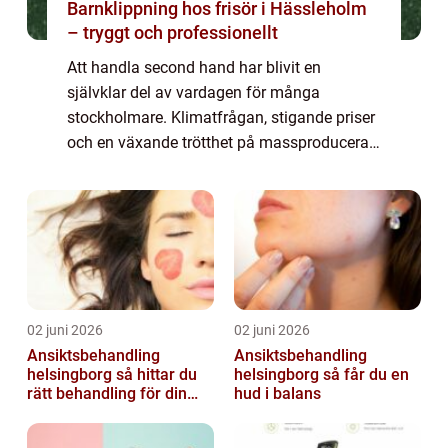
Barnklippning hos frisör i Hässleholm
– tryggt och professionellt
Att handla second hand har blivit en
självklar del av vardagen för många
stockholmare. Klimatfrågan, stigande priser
och en växande trötthet på massproducerat
mode har gjort att fler söker sig till butiker
där varje plagg har en historia. Den som vil...
02 juni 2026
02 juni 2026
Ansiktsbehandling
Ansiktsbehandling
helsingborg så hittar du
helsingborg så får du en
rätt behandling för din
hud i balans
hud