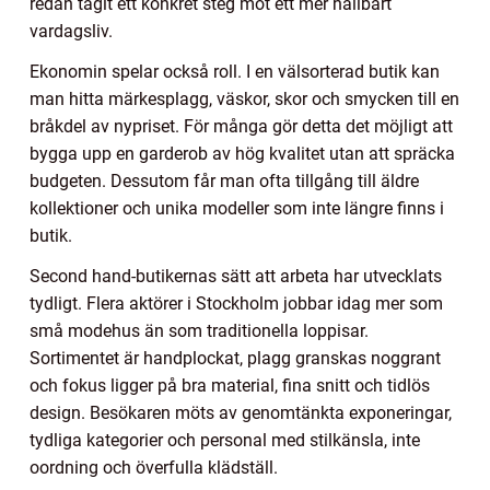
redan tagit ett konkret steg mot ett mer hållbart
vardagsliv.
Ekonomin spelar också roll. I en välsorterad butik kan
man hitta märkesplagg, väskor, skor och smycken till en
bråkdel av nypriset. För många gör detta det möjligt att
bygga upp en garderob av hög kvalitet utan att spräcka
budgeten. Dessutom får man ofta tillgång till äldre
kollektioner och unika modeller som inte längre finns i
butik.
Second hand-butikernas sätt att arbeta har utvecklats
tydligt. Flera aktörer i Stockholm jobbar idag mer som
små modehus än som traditionella loppisar.
Sortimentet är handplockat, plagg granskas noggrant
och fokus ligger på bra material, fina snitt och tidlös
design. Besökaren möts av genomtänkta exponeringar,
tydliga kategorier och personal med stilkänsla, inte
oordning och överfulla klädställ.