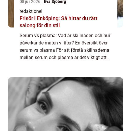
08 juli 2026
Eva Sjöberg
redaktionel
Frisör i Enköping: Så hittar du rätt
salong för din stil
Serum vs plasma: Vad är skillnaden och hur
påverkar de maten vi äter? En översikt över
serum vs plasma För att förstå skillnaderna
mellan serum och plasma är det viktigt att
först förstå vad de egentligen är. Serum och
plasma är två olika beståndsdel...