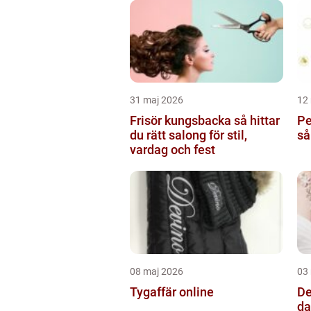
31 maj 2026
12
Frisör kungsbacka så hittar
Pe
du rätt salong för stil,
så
vardag och fest
08 maj 2026
03
Tygaffär online
De
dander