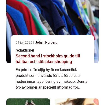
01 juli 2026
Johan Norberg
redaktionel
Second hand i stockholm guide till
hållbar och stilsäker shopping
En primer för oljig hy är en kosmetisk
produkt som används för att förbereda
huden innan applicering av makeup. Denna
typ av primer är speciellt utformad för
personer med oljig hud, vilket innebär att
huden producerar överflödig olja och kan
vara ben...