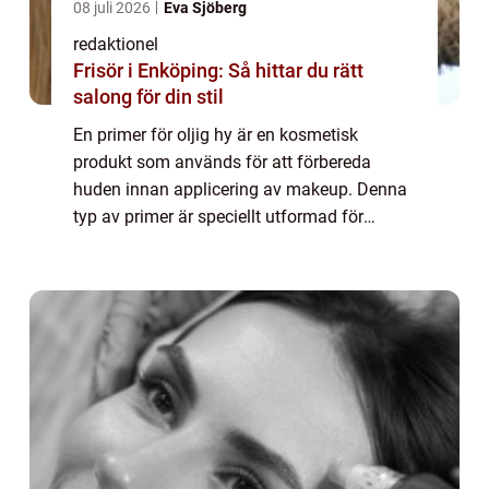
08 juli 2026
Eva Sjöberg
redaktionel
Frisör i Enköping: Så hittar du rätt
salong för din stil
En primer för oljig hy är en kosmetisk
produkt som används för att förbereda
huden innan applicering av makeup. Denna
typ av primer är speciellt utformad för
personer med oljig hud, vilket innebär att
huden producerar överflödig olja och kan
vara ben...