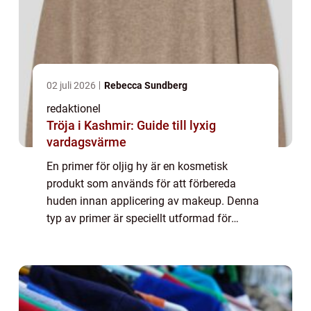
02 juli 2026
Rebecca Sundberg
redaktionel
Tröja i Kashmir: Guide till lyxig
vardagsvärme
En primer för oljig hy är en kosmetisk
produkt som används för att förbereda
huden innan applicering av makeup. Denna
typ av primer är speciellt utformad för
personer med oljig hud, vilket innebär att
huden producerar överflödig olja och kan
vara ben...