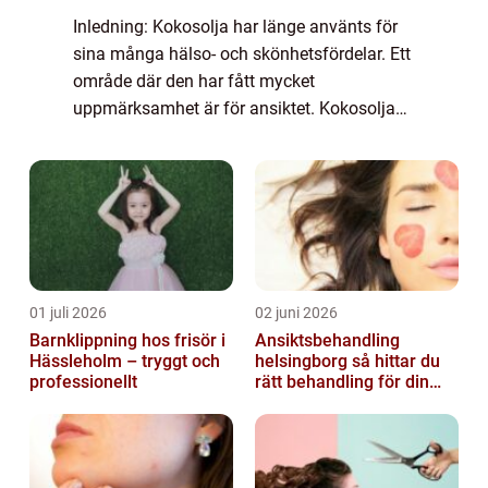
Inledning: Kokosolja har länge använts för
sina många hälso- och skönhetsfördelar. Ett
område där den har fått mycket
uppmärksamhet är för ansiktet. Kokosolja
för ansiktet har blivit en populär produkt
bland många skönhetsentusiaster. I denna
artikel...
01 juli 2026
02 juni 2026
Barnklippning hos frisör i
Ansiktsbehandling
Hässleholm – tryggt och
helsingborg så hittar du
professionellt
rätt behandling för din
hud