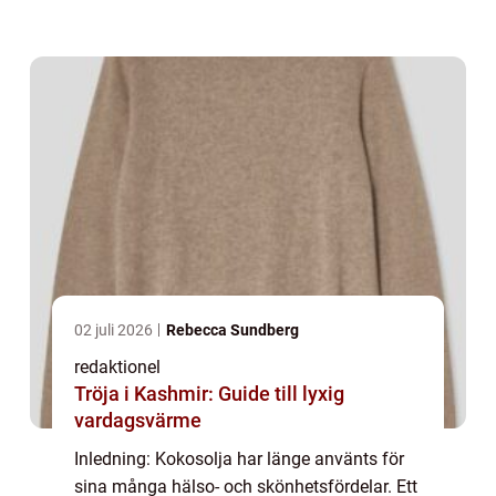
för ansiktet har blivit en populär produkt
bland många skönhetsentusiaster. I denna
artikel...
02 juli 2026
Rebecca Sundberg
redaktionel
Tröja i Kashmir: Guide till lyxig
vardagsvärme
Inledning: Kokosolja har länge använts för
sina många hälso- och skönhetsfördelar. Ett