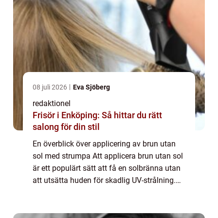
08 juli 2026
Eva Sjöberg
redaktionel
Frisör i Enköping: Så hittar du rätt
salong för din stil
En överblick över applicering av brun utan
sol med strumpa Att applicera brun utan sol
är ett populärt sätt att få en solbränna utan
att utsätta huden för skadlig UV-strålning.
Men har du någonsin hört talas om att
applicera brun utan sol med en stru...