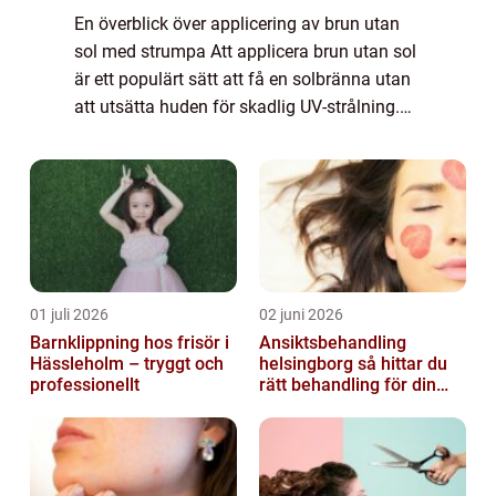
En överblick över applicering av brun utan
sol med strumpa Att applicera brun utan sol
är ett populärt sätt att få en solbränna utan
att utsätta huden för skadlig UV-strålning.
Men har du någonsin hört talas om att
applicera brun utan sol med en stru...
01 juli 2026
02 juni 2026
Barnklippning hos frisör i
Ansiktsbehandling
Hässleholm – tryggt och
helsingborg så hittar du
professionellt
rätt behandling för din
hud