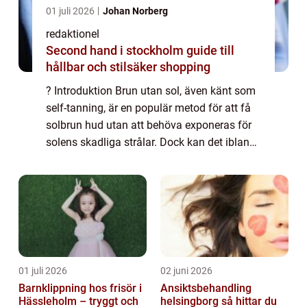
01 juli 2026
Johan Norberg
redaktionel
Second hand i stockholm guide till
hållbar och stilsäker shopping
? Introduktion Brun utan sol, även känt som
self-tanning, är en populär metod för att få
solbrun hud utan att behöva exponeras för
solens skadliga strålar. Dock kan det ibland
vara svårt att bli av med brun utan sol när
man inte längre önskar ha den....
01 juli 2026
02 juni 2026
Barnklippning hos frisör i
Ansiktsbehandling
Hässleholm – tryggt och
helsingborg så hittar du