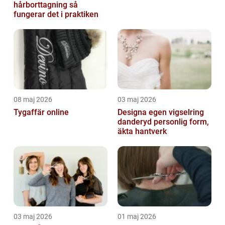
hårborttagning så
fungerar det i praktiken
08 maj 2026
03 maj 2026
Tygaffär online
Designa egen vigselring
danderyd personlig form,
äkta hantverk
03 maj 2026
01 maj 2026