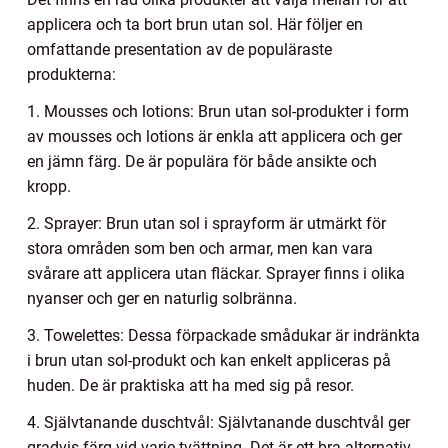
applicera och ta bort brun utan sol. Här följer en
omfattande presentation av de populäraste
produkterna:
1. Mousses och lotions: Brun utan sol-produkter i form
av mousses och lotions är enkla att applicera och ger
en jämn färg. De är populära för både ansikte och
kropp.
2. Sprayer: Brun utan sol i sprayform är utmärkt för
stora områden som ben och armar, men kan vara
svårare att applicera utan fläckar. Sprayer finns i olika
nyanser och ger en naturlig solbränna.
3. Towelettes: Dessa förpackade smådukar är indränkta
i brun utan sol-produkt och kan enkelt appliceras på
huden. De är praktiska att ha med sig på resor.
4. Självtanande duschtvål: Självtanande duschtvål ger
gradvis färg vid varje tvättning. Det är ett bra alternativ