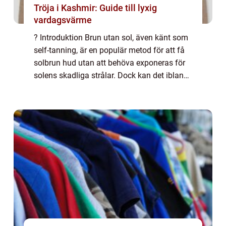
Tröja i Kashmir: Guide till lyxig
vardagsvärme
? Introduktion Brun utan sol, även känt som
self-tanning, är en populär metod för att få
solbrun hud utan att behöva exponeras för
solens skadliga strålar. Dock kan det ibland
vara svårt att bli av med brun utan sol när
man inte längre önskar ha den....