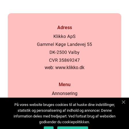
Adress
web:
www.klikko.dk
Menu
Annonsering
Om oss
På vores website bruges cookies til at huske dine indstillinger,
Cookies
statistik og personalisering af indhold og annoncer. Denne
information deles med tredjepart. Ved fortsat brug af websiden
Kontakta oss
godkender du cookiepolitikken.
Sitemap