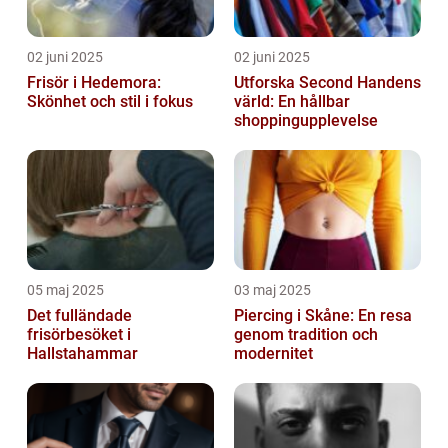
02 juni 2025
02 juni 2025
Frisör i Hedemora:
Utforska Second Handens
Skönhet och stil i fokus
värld: En hållbar
shoppingupplevelse
05 maj 2025
03 maj 2025
Det fulländade
Piercing i Skåne: En resa
frisörbesöket i
genom tradition och
Hallstahammar
modernitet