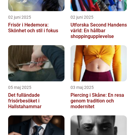
02 juni 2025
02 juni 2025
Frisör i Hedemora:
Utforska Second Handens
Skönhet och stil i fokus
värld: En hållbar
shoppingupplevelse
05 maj 2025
03 maj 2025
Det fulländade
Piercing i Skåne: En resa
frisörbesöket i
genom tradition och
Hallstahammar
modernitet