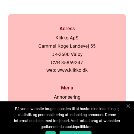
Adress
web:
www.klikko.dk
Menu
Annonsering
Om oss
På vores website bruges cookies til at huske dine indstillinger,
Cookies
statistik og personalisering af indhold og annoncer. Denne
information deles med tredjepart. Ved fortsat brug af websiden
Kontakta oss
godkender du cookiepolitikken.
Sitemap