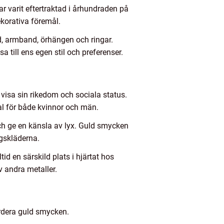
r varit eftertraktad i århundraden på
ekorativa föremål.
d, armband, örhängen och ringar.
a till ens egen stil och preferenser.
visa sin rikedom och sociala status.
val för både kvinnor och män.
h ge en känsla av lyx. Guld smycken
agskläderna.
id en särskild plats i hjärtat hos
 andra metaller.
ärdera guld smycken.