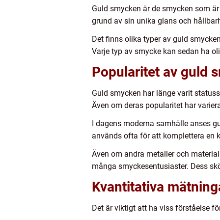
Guld smycken är de smycken som är til
grund av sin unika glans och hållbarh
Det finns olika typer av guld smycke
Varje typ av smycke kan sedan ha olika
Popularitet av guld
Guld smycken har länge varit statuss
Även om deras popularitet har varierat
I dagens moderna samhälle anses gu
används ofta för att komplettera en kv
Även om andra metaller och material h
många smyckesentusiaster. Dess skön
Kvantitativa mätnin
Det är viktigt att ha viss förståels