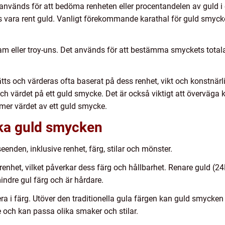
nvänds för att bedöma renheten eller procentandelen av guld i
ses vara rent guld. Vanligt förekommande karathal för guld smyck
ram eller troy-uns. Det används för att bestämma smyckets total
tts och värderas ofta baserat på dess renhet, vikt och konstnärl
 och värdet på ett guld smycke. Det är också viktigt att överväga 
er värdet av ett guld smycke.
ika guld smycken
seenden, inklusive renhet, färg, stilar och mönster.
enhet, vilket påverkar dess färg och hållbarhet. Renare guld (24
indre gul färg och är hårdare.
a i färg. Utöver den traditionella gula färgen kan guld smycken
de och kan passa olika smaker och stilar.