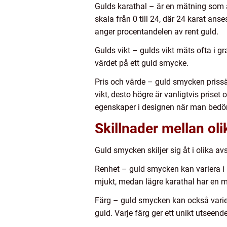
Gulds karathal – är en mätning som a
skala från 0 till 24, där 24 karat an
anger procentandelen av rent guld.
Gulds vikt – gulds vikt mäts ofta i g
värdet på ett guld smycke.
Pris och värde – guld smycken prissä
vikt, desto högre är vanligtvis priset
egenskaper i designen när man bedöm
Skillnader mellan ol
Guld smycken skiljer sig åt i olika av
Renhet – guld smycken kan variera i r
mjukt, medan lägre karathal har en m
Färg – guld smycken kan också varier
guld. Varje färg ger ett unikt utseen