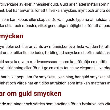
lverkade av eller innehåller guld. Guld är en ädel metall som ha
et. Det har använts för att tillverka smycken, mynt och andra d
n som kan köpas eller skapas. De vanligaste typerna är halsban
 stilar och mönster, vilket ger otaliga möjligheter för att anpass
 smycken
ymboler och har använts av människor över hela världen för att 
 under olika tidsperioder, förblir guld smycken ett eftertraktat 
ld smycken vara modeaccessoarer som kan förhöja en outfit oc
ällsklänning eller för att ge en extra touch av elegans till vard
ar blivit populära för smyckestillverkning, har guld smycken allt
het och värde har en tidlös attraktion som inte kan matchas av
gar om guld smycken
e för de mätningar och värden som används för att beskriva och v