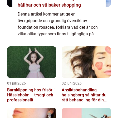
hållbar och stilsäker shopping
Denna artikel kommer att ge en
övergripande och grundlig översikt av
foundation rosacea, förklara vad det är och
vilka olika typer som finns tillgängliga på
marknaden. Foundation rosacea är en term
som används för att beskriva en form av
rosacea som ...
01 juli 2026
02 juni 2026
Barnklippning hos frisör i
Ansiktsbehandling
Hässleholm – tryggt och
helsingborg så hittar du
professionellt
rätt behandling för din
hud