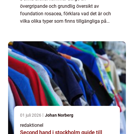
övergripande och grundlig översikt av
foundation rosacea, förklara vad det är och
vilka olika typer som finns tillgängliga på
marknaden. Foundation rosacea är en term
som används för att beskriva en form av
rosacea som ...
01 juli 2026
Johan Norberg
redaktionel
Second hand i stockholm guide till