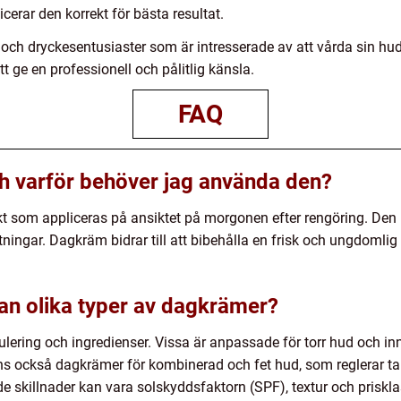
cerar den korrekt för bästa resultat.
 och dryckesentusiaster som är intresserade av att vårda sin hud
tt ge en professionell och pålitlig känsla.
FAQ
h varför behöver jag använda den?
som appliceras på ansiktet på morgonen efter rengöring. Den hjä
ningar. Dagkräm bidrar till att bibehålla en frisk och ungdomli
lan olika typer av dagkrämer?
mulering och ingredienser. Vissa är anpassade för torr hud och 
nns också dagkrämer för kombinerad och fet hud, som reglerar t
 skillnader kan vara solskyddsfaktorn (SPF), textur och priskla