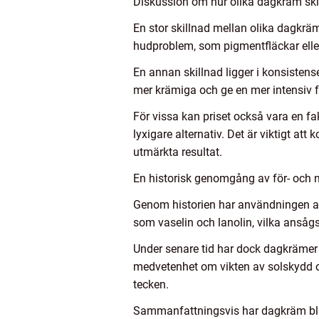
Diskussion om hur olika dagkräm skil
En stor skillnad mellan olika dagkrä
hudproblem, som pigmentfläckar elle
En annan skillnad ligger i konsiste
mer krämiga och ge en mer intensiv f
För vissa kan priset också vara en fak
lyxigare alternativ. Det är viktigt att
utmärkta resultat.
En historisk genomgång av för- och
Genom historien har användningen av 
som vaselin och lanolin, vilka ansågs
Under senare tid har dock dagkrämer 
medvetenhet om vikten av solskydd o
tecken.
Sammanfattningsvis har dagkräm blivi