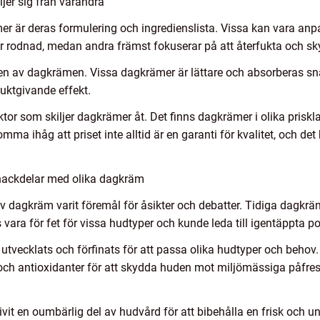
jer sig från varandra
mer är deras formulering och ingredienslista. Vissa kan vara anp
r rodnad, medan andra främst fokuserar på att återfukta och s
nsen av dagkrämen. Vissa dagkrämer är lättare och absorberas s
uktgivande effekt.
tor som skiljer dagkrämer åt. Det finns dagkrämer i olika prisklas
 komma ihåg att priset inte alltid är en garanti för kvalitet, och 
 nackdelar med olika dagkräm
dagkräm varit föremål för åsikter och debatter. Tidiga dagkräm
 vara för fet för vissa hudtyper och kunde leda till igentäppta p
utvecklats och förfinats för att passa olika hudtyper och behov
ch antioxidanter för att skydda huden mot miljömässiga påfre
t en oumbärlig del av hudvård för att bibehålla en frisk och u