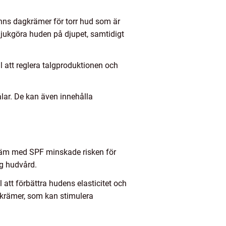
inns dagkrämer för torr hud som är
 mjukgöra huden på djupet, samtidigt
l att reglera talgproduktionen och
lar. De kan även innehålla
gkräm med SPF minskade risken för
ig hudvård.
 att förbättra hudens elasticitet och
agkrämer, som kan stimulera