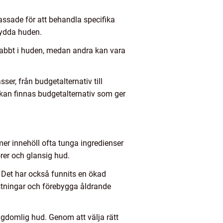
assade för att behandla specifika
kydda huden.
nabbt i huden, medan andra kan vara
ser, från budgetalternativ till
det kan finnas budgetalternativ som ger
er innehöll ofta tunga ingredienser
orer och glansig hud.
. Det har också funnits en ökad
stningar och förebygga åldrande
ngdomlig hud. Genom att välja rätt