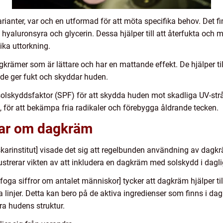
rianter, var och en utformad för att möta specifika behov. Det f
hyaluronsyra och glycerin. Dessa hjälper till att återfukta och
ika uttorkning.
gkrämer som är lättare och har en mattande effekt. De hjälper til
 de ger fukt och skyddar huden.
olskyddsfaktor (SPF) för att skydda huden mot skadliga UV-strå
, för att bekämpa fria radikaler och förebygga åldrande tecken.
gar om dagkräm
orskarinstitut] visade det sig att regelbunden användning av da
ustrerar vikten av att inkludera en dagkräm med solskydd i dagl
oga siffror om antalet människor] tycker att dagkräm hjälper till
 linjer. Detta kan bero på de aktiva ingredienser som finns i d
ra hudens struktur.