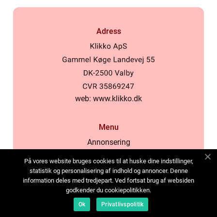
Adress
web:
www.klikko.dk
Menu
Annonsering
Om oss
På vores website bruges cookies til at huske dine indstillinger,
Cookies
statistik og personalisering af indhold og annoncer. Denne
information deles med tredjepart. Ved fortsat brug af websiden
Kontakta oss
godkender du cookiepolitikken.
Sitemap
Ok
Privatlivspolitik