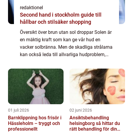
redaktionel
Second hand i stockholm guide till
hållbar och stilsäker shopping
Översikt över brun utan sol droppar Solen är
en mäktig kraft som kan ge vår hud en
vacker solbränna. Men de skadliga strålarna
kan också leda till allvarliga hudproblem,
som solbränna, solskador och till och med
hudcancer. För de som vill ha en solky...
01 juli 2026
02 juni 2026
Barnklippning hos frisör i
Ansiktsbehandling
Hässleholm – tryggt och
helsingborg så hittar du
professionellt
rätt behandling för din