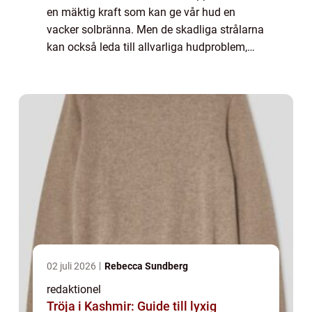
en mäktig kraft som kan ge vår hud en
vacker solbränna. Men de skadliga strålarna
kan också leda till allvarliga hudproblem,
som solbränna, solskador och till och med
hudcancer. För de som vill ha en solky...
02 juli 2026
Rebecca Sundberg
redaktionel
Tröja i Kashmir: Guide till lyxig