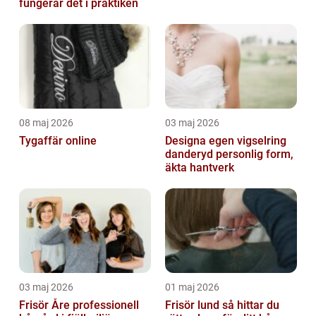
fungerar det i praktiken
08 maj 2026
03 maj 2026
Tygaffär online
Designa egen vigselring
danderyd personlig form,
äkta hantverk
03 maj 2026
01 maj 2026
Frisör Åre professionell
Frisör lund så hittar du