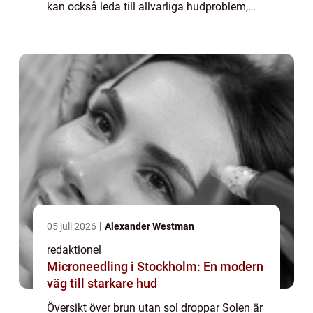
kan också leda till allvarliga hudproblem,
som solbränna, solskador och till och med
hudcancer. För de som vill ha en solky...
05 juli 2026
Alexander Westman
redaktionel
Microneedling i Stockholm: En modern
väg till starkare hud
Översikt över brun utan sol droppar Solen är