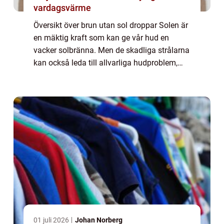
vardagsvärme
Översikt över brun utan sol droppar Solen är
en mäktig kraft som kan ge vår hud en
vacker solbränna. Men de skadliga strålarna
kan också leda till allvarliga hudproblem,
som solbränna, solskador och till och med
hudcancer. För de som vill ha en solky...
01 juli 2026
Johan Norberg