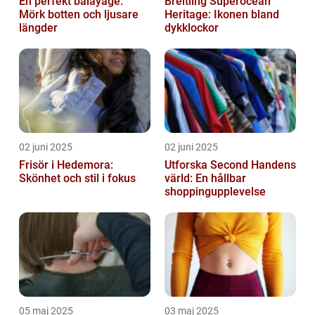
En perfekt balayage:
Breitling Superocean
Mörk botten och ljusare
Heritage: Ikonen bland
längder
dykklockor
02 juni 2025
02 juni 2025
Frisör i Hedemora:
Utforska Second Handens
Skönhet och stil i fokus
värld: En hållbar
shoppingupplevelse
05 maj 2025
03 maj 2025