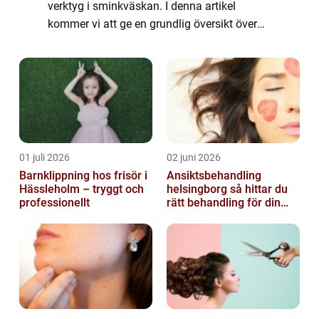
verktyg i sminkväskan. I denna artikel
kommer vi att ge en grundlig översikt över
vad som kännetecknar en bra bronzer, vilka
typer som finns tillgängliga, samt vil...
01 juli 2026
02 juni 2026
Barnklippning hos frisör i
Ansiktsbehandling
Hässleholm – tryggt och
helsingborg så hittar du
professionellt
rätt behandling för din
hud