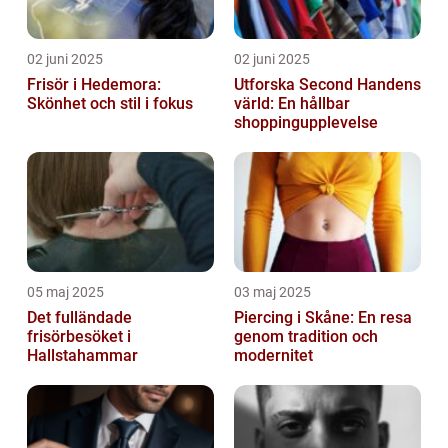
02 juni 2025
02 juni 2025
Frisör i Hedemora:
Utforska Second Handens
Skönhet och stil i fokus
värld: En hållbar
shoppingupplevelse
05 maj 2025
03 maj 2025
Det fulländade
Piercing i Skåne: En resa
frisörbesöket i
genom tradition och
Hallstahammar
modernitet