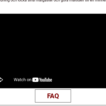
dning och locka sina matgäster och göra måltiden till en minne
FAQ