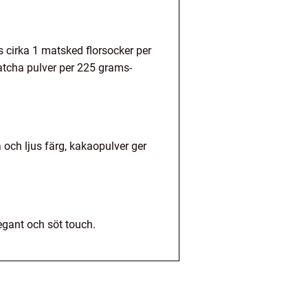
 cirka 1 matsked florsocker per
atcha pulver per 225 grams-
 och ljus färg, kakaopulver ger
egant och söt touch.