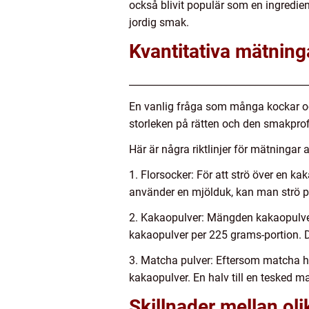
också blivit populär som en ingredien
jordig smak.
Kvantitativa mätnin
_____________________________________
En vanlig fråga som många kockar oc
storleken på rätten och den smakpro
Här är några riktlinjer för mätningar 
1. Florsocker: För att strö över en k
använder en mjölduk, kan man strö pud
2. Kakaopulver: Mängden kakaopulve
kakaopulver per 225 grams-portion. 
3. Matcha pulver: Eftersom matcha h
kakaopulver. En halv till en tesked m
Skillnader mellan ol