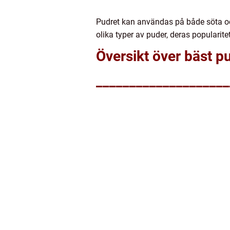
Pudret kan användas på både söta och
olika typer av puder, deras popularit
Översikt över bäst p
____________________