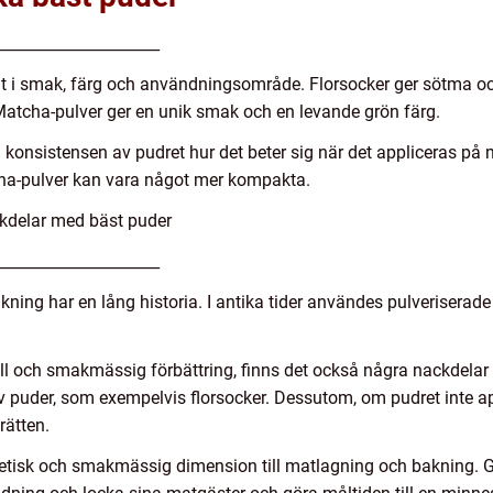
_____________________
g åt i smak, färg och användningsområde. Florsocker ger sötma o
atcha-pulver ger en unik smak och en levande grön färg.
onsistensen av pudret hur det beter sig när det appliceras på ma
ha-pulver kan vara något mer kompakta.
kdelar med bäst puder
_____________________
ing har en lång historia. I antika tider användes pulveriserade 
ll och smakmässig förbättring, finns det också några nackdelar a
av puder, som exempelvis florsocker. Dessutom, om pudret inte 
rätten.
stetisk och smakmässig dimension till matlagning och bakning. 