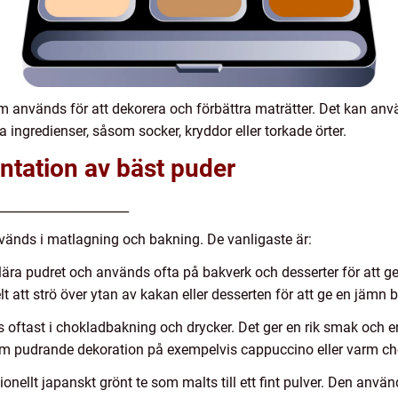
 används för att dekorera och förbättra maträtter. Det kan anvä
a ingredienser, såsom socker, kryddor eller torkade örter.
ntation av bäst puder
_____________________
nvänds i matlagning och bakning. De vanligaste är:
lära pudret och används ofta på bakverk och desserter för att ge
elt att strö över ytan av kakan eller desserten för att ge en jämn
oftast i chokladbakning och drycker. Det ger en rik smak och en 
 pudrande dekoration på exempelvis cappuccino eller varm ch
ionellt japanskt grönt te som malts till ett fint pulver. Den anvä