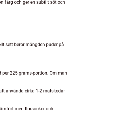
n färg och ger en subtilt söt och
llt sett beror mängden puder på
sked per 225 grams-portion. Om man
tt använda cirka 1-2 matskedar
jämfört med florsocker och