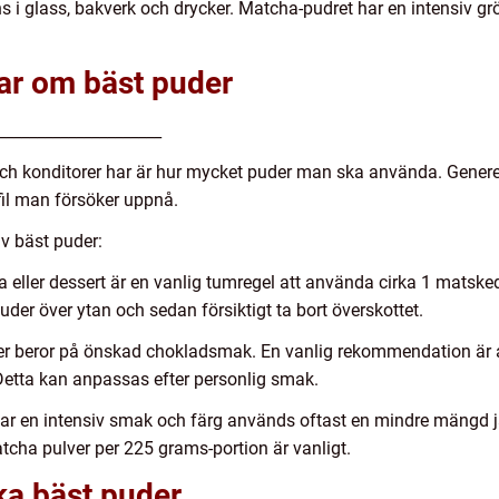
s i glass, bakverk och drycker. Matcha-pudret har en intensiv grö
gar om bäst puder
_____________________
h konditorer har är hur mycket puder man ska använda. Genere
fil man försöker uppnå.
av bäst puder:
aka eller dessert är en vanlig tumregel att använda cirka 1 mat
er över ytan och sedan försiktigt ta bort överskottet.
r beror på önskad chokladsmak. En vanlig rekommendation är a
Detta kan anpassas efter personlig smak.
ar en intensiv smak och färg används oftast en mindre mängd 
atcha pulver per 225 grams-portion är vanligt.
ika bäst puder