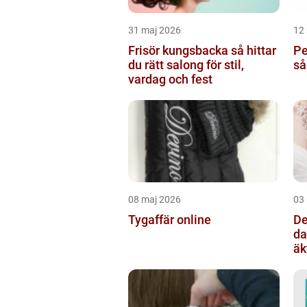
31 maj 2026
12
Frisör kungsbacka så hittar
Pe
du rätt salong för stil,
så
vardag och fest
08 maj 2026
03
Tygaffär online
De
dander
äk