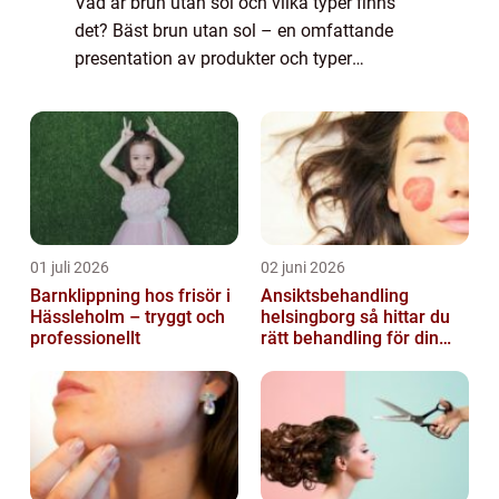
Vad är brun utan sol och vilka typer finns
det? Bäst brun utan sol – en omfattande
presentation av produkter och typer
INTRODUKTION Idag finns det flera
alternativ för att få en naturlig solbränna
ut...
01 juli 2026
02 juni 2026
Barnklippning hos frisör i
Ansiktsbehandling
Hässleholm – tryggt och
helsingborg så hittar du
professionellt
rätt behandling för din
hud