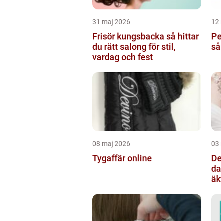
31 maj 2026
12
Frisör kungsbacka så hittar
Pe
du rätt salong för stil,
så
vardag och fest
08 maj 2026
03
Tygaffär online
De
dander
äk