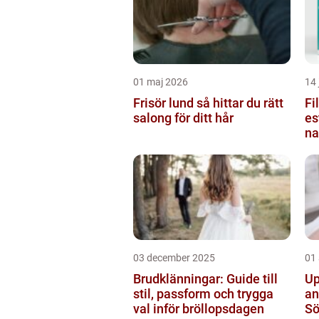
01 maj 2026
14 
Frisör lund så hittar du rätt
Fi
salong för ditt hår
es
na
03 december 2025
01
Brudklänningar: Guide till
Up
stil, passform och trygga
an
val inför bröllopsdagen
S