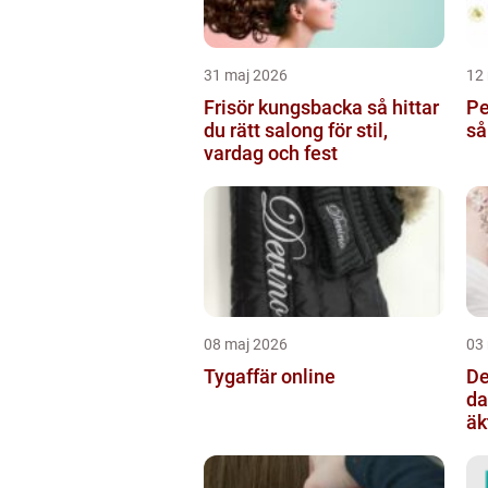
31 maj 2026
12
Frisör kungsbacka så hittar
Pe
du rätt salong för stil,
så
vardag och fest
08 maj 2026
03
Tygaffär online
De
dander
äk