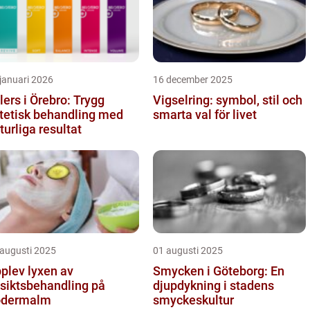
januari 2026
16 december 2025
llers i Örebro: Trygg
Vigselring: symbol, stil och
tetisk behandling med
smarta val för livet
turliga resultat
 augusti 2025
01 augusti 2025
plev lyxen av
Smycken i Göteborg: En
siktsbehandling på
djupdykning i stadens
ödermalm
smyckeskultur